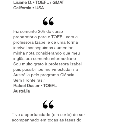
Lisiane D. • TOEFL / GMAT
California • USA
Fiz somente 20h do curso
preparatório para o TOEFL com a
professora Izabel e de uma forma
incrível conseguimos aumentar
minha nota considerando que meu
inglês era somente intermediário.
Sou muito grato à professora Izabel
pois possibilitou me vir estudar na
Austrália pelo programa Ciência
Sem Fronteiras."
Rafael Duster • TOEFL
Austrália
Tive a oportunidade (e a sorte) de ser
acompanhado em todas as fases do
trabalho pela Professora Maria Izabel
- desde o inicio do preparatório para