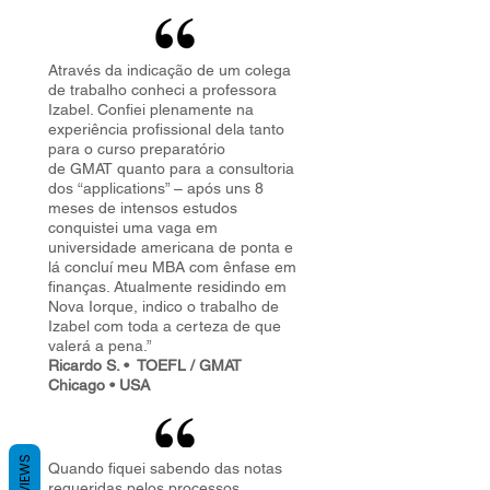
Através da indicação de um colega
de trabalho conheci a professora
Izabel. Confiei plenamente na
experiência profissional dela tanto
para o curso preparatório
de GMAT quanto para a consultoria
dos “applications” – após uns 8
meses de intensos estudos
conquistei uma vaga em
universidade americana de ponta e
lá concluí meu MBA com ênfase em
finanças. Atualmente residindo em
Nova Iorque, indico o trabalho de
Izabel com toda a certeza de que
valerá a pena.”
Ricardo S. • TOEFL / GMAT
Chicago • USA
REVIEWS
Quando fiquei sabendo das notas
requeridas pelos processos