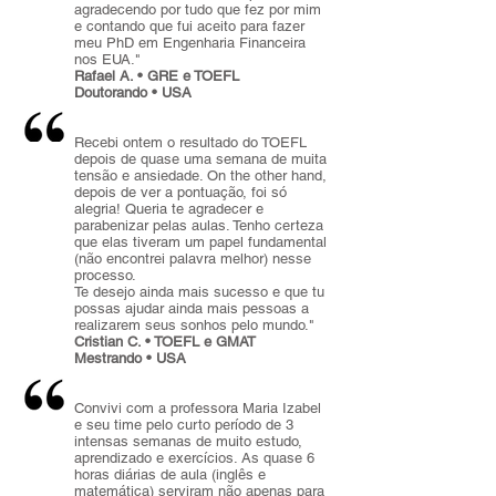
agradecendo por tudo que fez por mim
e contando que fui aceito para fazer
meu PhD em Engenharia Financeira
nos EUA."
Rafael A. • GRE e TOEFL
Doutorando • USA
Recebi ontem o resultado do TOEFL
depois de quase uma semana de muita
tensão e ansiedade. On the other hand,
depois de ver a pontuação, foi só
alegria! Queria te agradecer e
parabenizar pelas aulas. Tenho certeza
que elas tiveram um papel fundamental
(não encontrei palavra melhor) nesse
processo.
Te desejo ainda mais sucesso e que tu
possas ajudar ainda mais pessoas a
realizarem seus sonhos pelo mundo."
Cristian C. • TOEFL e GMAT
Mestrando • USA
Convivi com a professora Maria Izabel
e seu time pelo curto período de 3
intensas semanas de muito estudo,
aprendizado e exercícios. As quase 6
horas diárias de aula (inglês e
matemática) serviram não apenas para