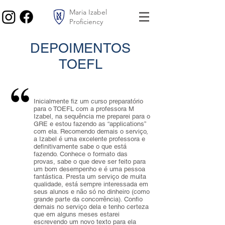
Maria Izabel
Proficiency
DEPOIMENTOS
TOEFL
Inicialmente fiz um curso preparatório
para o TOEFL com a professora M
Izabel, na sequência me preparei para o
GRE e estou fazendo as “applications”
com ela. Recomendo demais o serviço,
a Izabel é uma excelente professora e
definitivamente sabe o que está
fazendo. Conhece o formato das
provas, sabe o que deve ser feito para
um bom desempenho e é uma pessoa
fantástica. Presta um serviço de muita
qualidade, está sempre interessada em
seus alunos e não só no dinheiro (como
grande parte da concorrência). Confio
demais no serviço dela e tenho certeza
que em alguns meses estarei
escrevendo um novo texto para ela