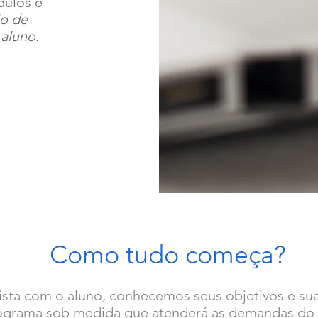
dulos e
ão de
 aluno.
Como tudo começa?
ista com o aluno, conhecemos seus objetivos e su
grama sob medida que atenderá as demandas do t