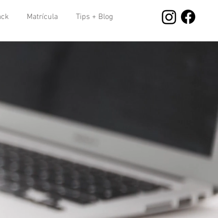
ack
Matrícula
Tips + Blog