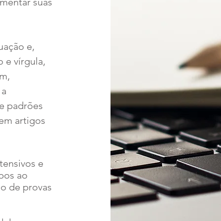
umentar suas
uação e,
 e vírgula,
ém,
 a
 e padrões
 em artigos
tensivos e
upos ao
io de provas