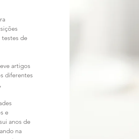
ra
sições
 testes de
ve artigos
s diferentes
,
dades
os e
sui anos de
uando na