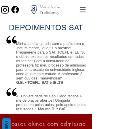
Maria Izabel
Proficiency
DEPOIMENTOS SAT
Minha família estuda com a professora e,
naturalmente, que fiz o mesmo!
Preparei-me para o SAT, TOEFL e IELTS,
e obtive excelentes resultados em todos
os testes! Com a consultoria da
professora fiz meu processo de admissão
para uma excelente universidade inglesa,
onde atualmente estudo. A professora é,
sem dúvidas, maravilhosa!"
G.B.
• TOEFL, SAT e IELTS
A Universidade de San Diego recebeu-
me de braços abertos! Obrigada
professora pelas aulas, pelo apoio e pelos
resultados!".
Mauren R.
• SAT
Nossos alunos com admissão
REVIEWS