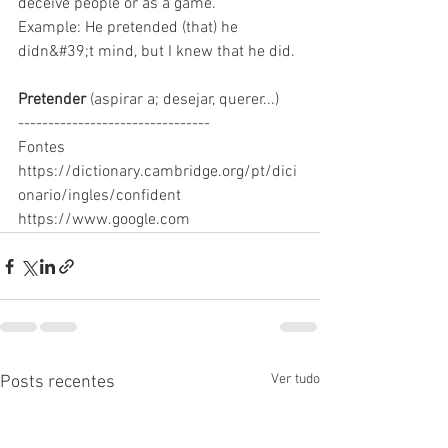
deceive people or as a game.
Example: He pretended (that) he 
didn&#39;t mind, but I knew that he did.
Pretender
 (aspirar a; desejar, querer...)
--------------------------------
Fontes
https://dictionary.cambridge.org/pt/dici
onario/ingles/confident
https://www.google.com
Ver tudo
Posts recentes