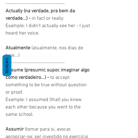
--------------------------------
Actually (na verdade, pra bem da 
verdade...) - 
in fact or really:
Example: I didn't actually see her - I just 
heard her voice.
Atualmente
 (atualmente, nos dias de 
hoje...)
REVIEWS
--------------------------------
Assume (presumir, supor, imaginar algo 
como verdadeiro...) - 
to accept 
something to be true without question 
or proof.
Example: I assumed (that) you knew 
each other because you went to the 
same school.
Assumir 
(tomar para si, avocar, 
apropriar-se; ser investido no exercício 